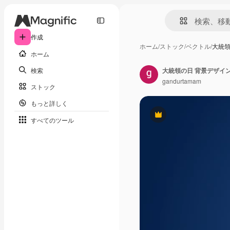
作成
ホーム
/
ストック
/
ベクトル
/
大統領
ホーム
検索
大統領の日 背景デザイン
gandurtamam
ストック
もっと詳しく
Premium
すべてのツール