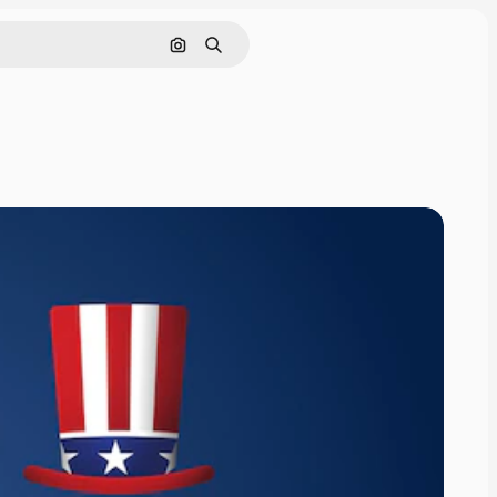
画像で検索
検索