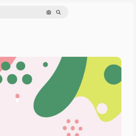
画像で検索
検索