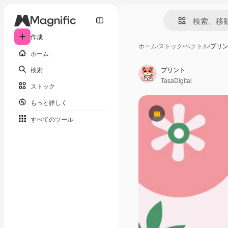
作成
ホーム
/
ストック
/
ベクトル
/
プリ
ホーム
検索
プリント
TasaDigital
ストック
もっと詳しく
Premium
すべてのツール