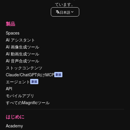
ています。
日本語
製品
Spaces
AI アシスタント
AI 画像生成ツール
AI 動画生成ツール
AI 音声合成ツール
ストックコンテンツ
Claude/ChatGPT向けMCP
新規
エージェント
新規
API
モバイルアプリ
すべてのMagnificツール
はじめに
Academy