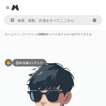
Magnific
Close menu
画像で
ホーム
/
ストック
/
ベクトル
/
SWAGティーンエイジャーのプリベクトル
AI 生成コンテンツ
Premium