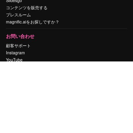
Slidesgo
コンテンツを販売する
プレスルーム
magnific.aiをお探しですか？
お問い合わせ
顧客サポート
Instagram
YouTube
LinkedIn
TikTok
Discord
X
Reddit
Copyright © 2010-
2026
Freepik Company S.L.U.
無断複写・転載を禁じま
す
.