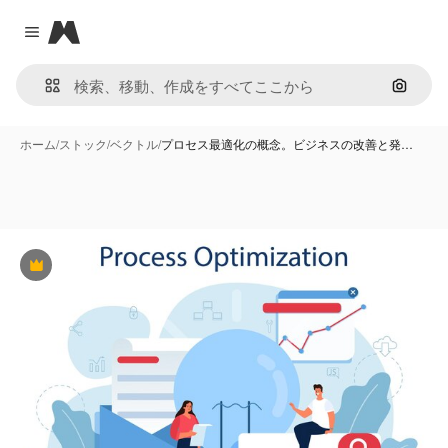
Magnific
Close menu
画像で
ホーム
/
ストック
/
ベクトル
/
プロセス最適化の概念。ビジネスの改善と発…
Premium