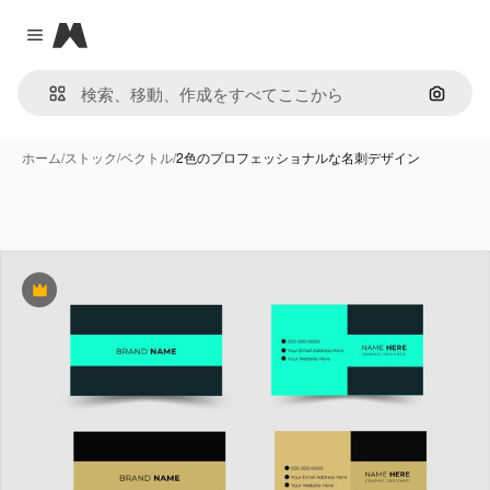
Magnific
Close menu
画像で
ホーム
/
ストック
/
ベクトル
/
2色のプロフェッショナルな名刺デザイン
Premium