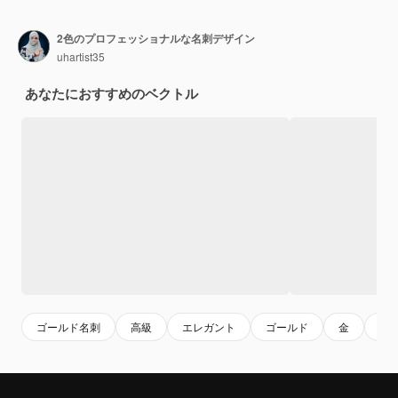
2色のプロフェッショナルな名刺デザイン
uhartist35
あなたにおすすめのベクトル
ゴールド名刺
高級
エレガント
ゴールド
金
黄