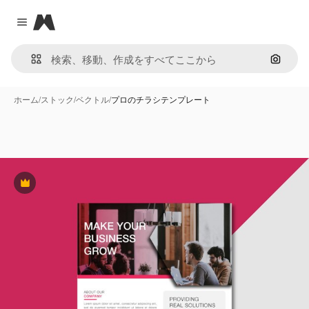
Magnific
Close menu
画像で
ホーム
/
ストック
/
ベクトル
/
プロのチラシテンプレート
Premium