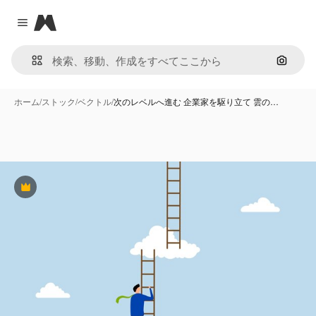
Magnific
Close menu
画像で
ホーム
/
ストック
/
ベクトル
/
次のレベルへ進む 企業家を駆り立て 雲の…
Premium