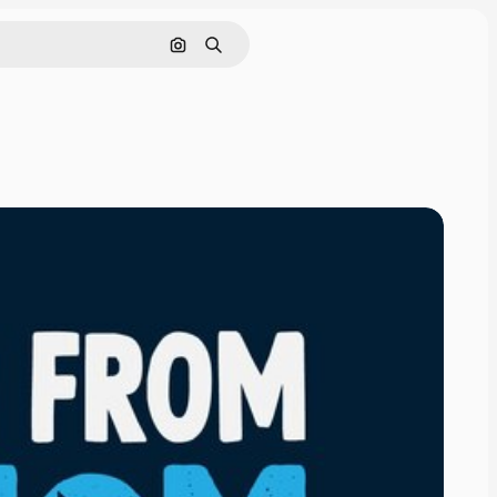
画像で検索
検索