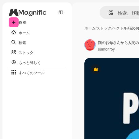
作成
ホーム
/
ストック
/
ベクトル
/
猫の
ホーム
検索
猫のお母さんから人間の
sumonroy
ストック
もっと詳しく
Premium
すべてのツール