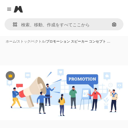
Magnific
Close menu
画像で
ホーム
/
ストック
/
ベクトル
/
プロモーション スピーカー コンセプト …
Premium