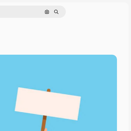
画像で検索
検索