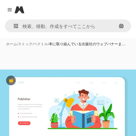
Magnific
Close menu
画像で
ホーム
/
ストック
/
ベクトル
/
本に取り組んでいる出版社のウェブバナーま…
Premium