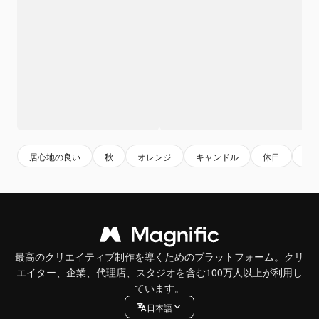
居心地の良い
秋
オレンジ
キャンドル
休日
キ
最高のクリエイティブ制作を導くためのプラットフォーム。クリ
エイター、企業、代理店、スタジオを含む100万人以上が利用し
ています。
日本語