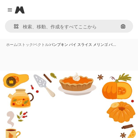
Magnific
Close menu
画像で
ホーム
/
ストック
/
ベクトル
/
パンプキン パイ スライス メリンゴ パ…
Premium