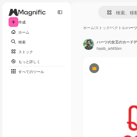
作成
ホーム
/
ストック
/
ベクトル
/
ハー
ホーム
検索
ハーツの女王のカードデ
hasib_art45bm
ストック
もっと詳しく
Premium
すべてのツール