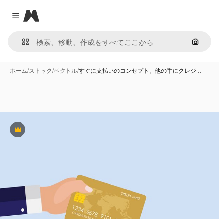
Magnific
Close menu
画像で
ホーム
/
ストック
/
ベクトル
/
すぐに支払いのコンセプト。他の手にクレジ…
Premium