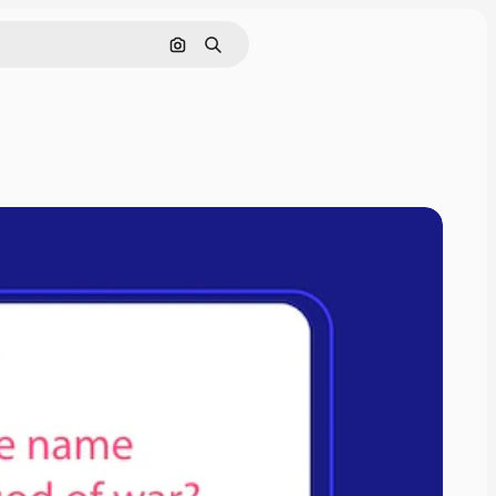
画像で検索
検索