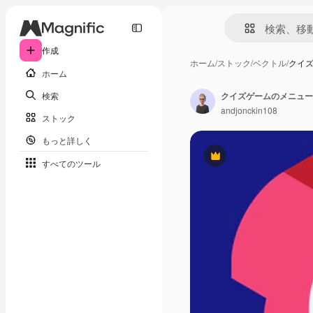
作成
ホーム
/
ストック
/
ベクトル
/
クイズ
ホーム
検索
クイズゲームのメニューの
andjonckin108
ストック
もっと詳しく
Premium
すべてのツール