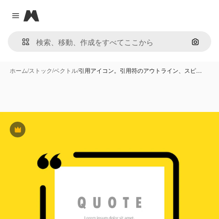
Magnific
Close menu
画像で
ホーム
/
ストック
/
ベクトル
/
引用アイコン。引用符のアウトライン、スピ…
Premium