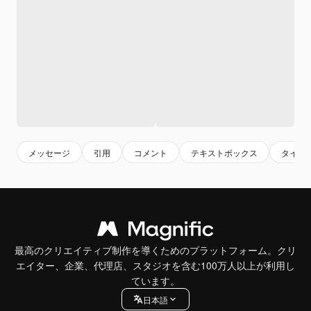
メッセージ
引用
コメント
テキストボックス
タイポ
最高のクリエイティブ制作を導くためのプラットフォーム。クリ
エイター、企業、代理店、スタジオを含む100万人以上が利用し
ています。
日本語