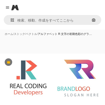
Magnific
Close menu
画像で
ホーム
/
ストック
/
ベクトル
/
アルファベット R 文字の初期色彩のグラ…
Premium