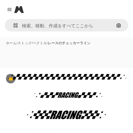
Magnific
Close menu
画像で
ホーム
/
ストック
/
ベクトル
/
レースのチェッカーライン
Premium