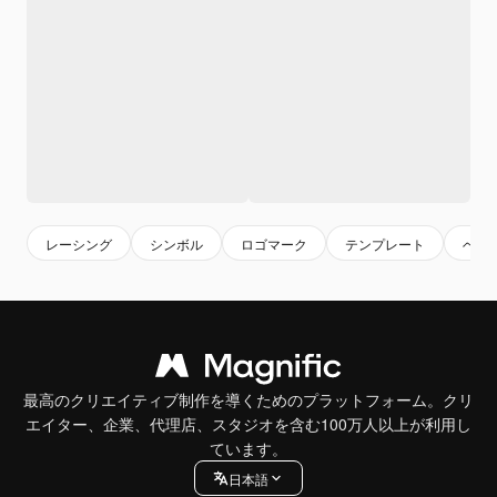
レーシング
シンボル
ロゴマーク
テンプレート
ベク
最高のクリエイティブ制作を導くためのプラットフォーム。クリ
エイター、企業、代理店、スタジオを含む100万人以上が利用し
ています。
日本語