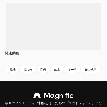
関連動画
Premium
Premium
AIによって生成されました。
Premium
Premium
魔法
虹の光
閃光
効果
オーラ
光の効果
最高のクリエイティブ制作を導くためのプラットフォーム。クリ