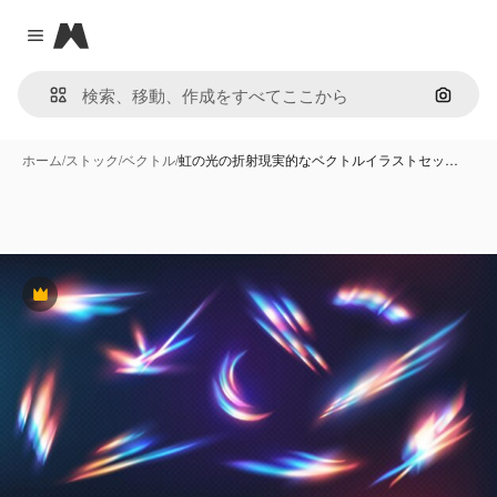
Magnific
Close menu
画像で
ホーム
/
ストック
/
ベクトル
/
虹の光の折射現実的なベクトルイラストセッ…
Premium