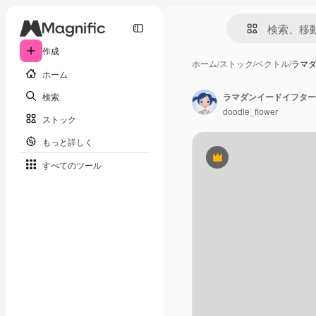
作成
ホーム
/
ストック
/
ベクトル
/
ラマ
ホーム
検索
ラマダンイードイフター
doodle_flower
ストック
もっと詳しく
Premium
すべてのツール