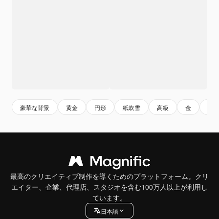
豪華な背景
黄金
円形
紙吹雪
高級
金
お
最高のクリエイティブ制作を導くためのプラットフォーム。クリ
エイター、企業、代理店、スタジオを含む100万人以上が利用し
ています。
日本語