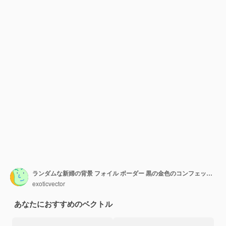
ランダムな新婦の背景 フォイル ボーダー 黒の金色のコンフェッティ 孤立した金色の塵の粒子 ベクトル 丸いボケ 抽象的な虹色の背景 流動的な誕生日カード 幾何学的な記念日の背景
exoticvector
あなたにおすすめのベクトル