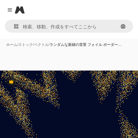
Magnific
Close menu
画像で
ホーム
/
ストック
/
ベクトル
/
ランダムな新婦の背景 フォイル ボーダー…
Premium