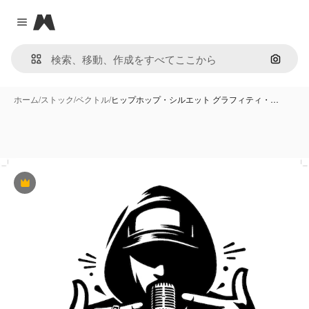
Magnific
Close menu
画像で
ホーム
/
ストック
/
ベクトル
/
ヒップホップ・シルエット グラフィティ・…
Premium