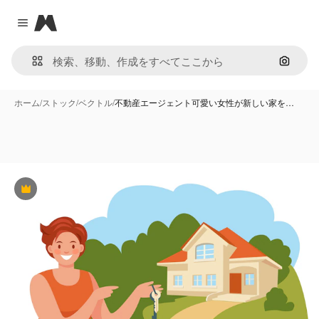
Magnific
Close menu
画像で
ホーム
/
ストック
/
ベクトル
/
不動産エージェント可愛い女性が新しい家を…
Premium