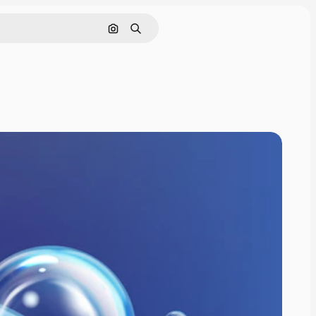
画像で検索
検索