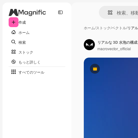
作成
ホーム
/
ストック
/
ベクトル
/
リアル
ホーム
検索
リアルな 3D 水泡の構成
macrovector_official
ストック
もっと詳しく
Premium
すべてのツール