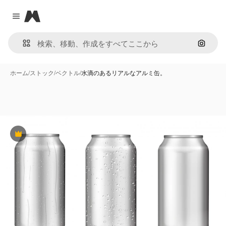
Magnific
Close menu
画像で
ホーム
/
ストック
/
ベクトル
/
水滴のあるリアルなアルミ缶。
Premium