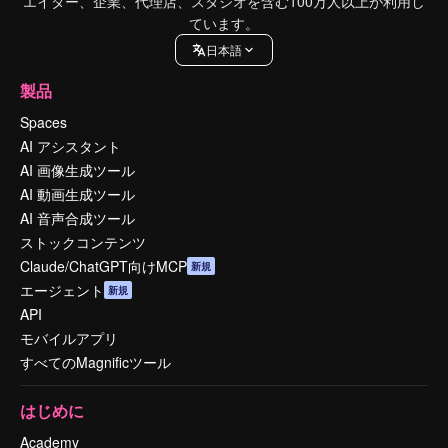
エイター、企業、代理店、スタジオを含む100万人以上が利用し
ています。
日本語
製品
Spaces
AI アシスタント
AI 画像生成ツール
AI 動画生成ツール
AI 音声合成ツール
ストックコンテンツ
Claude/ChatGPT向けMCP
新規
エージェント
新規
API
モバイルアプリ
すべてのMagnificツール
はじめに
Academy