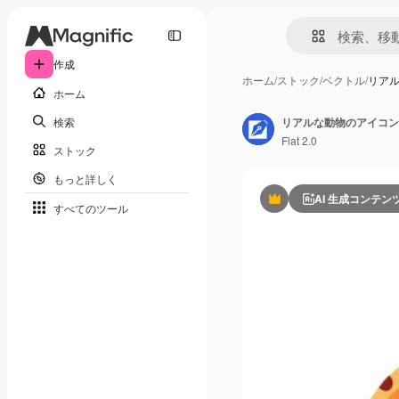
作成
ホーム
/
ストック
/
ベクトル
/
リア
ホーム
検索
リアルな動物のアイコン
Flat 2.0
ストック
もっと詳しく
AI 生成コンテン
Premium
すべてのツール