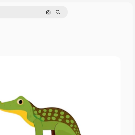
画像で検索
検索