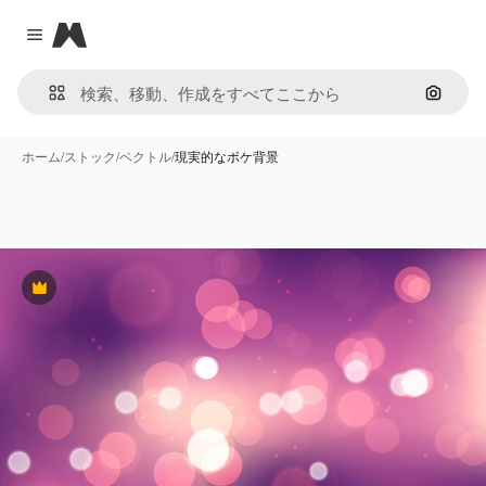
Magnific
Close menu
画像で
ホーム
/
ストック
/
ベクトル
/
現実的なボケ背景
Premium