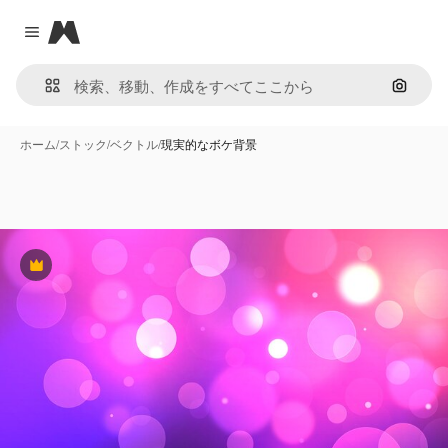
Magnific
Close menu
画像で
ホーム
/
ストック
/
ベクトル
/
現実的なボケ背景
Premium