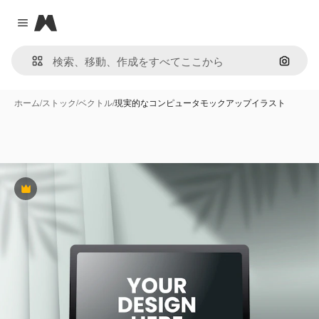
Magnific
Close menu
画像で
ホーム
/
ストック
/
ベクトル
/
現実的なコンピュータモックアップイラスト
Premium