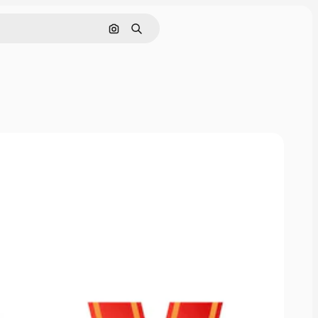
画像で検索
検索