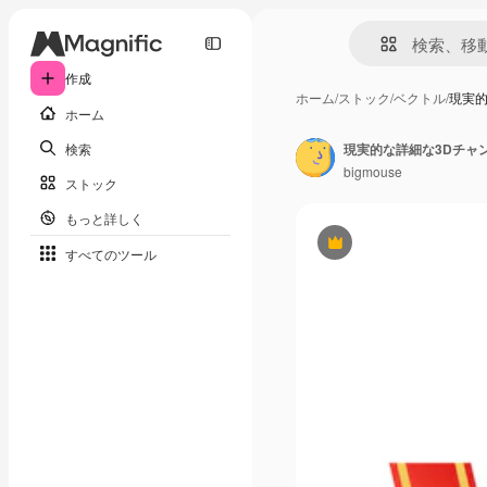
作成
ホーム
/
ストック
/
ベクトル
/
現実的
ホーム
検索
bigmouse
ストック
もっと詳しく
Premium
すべてのツール