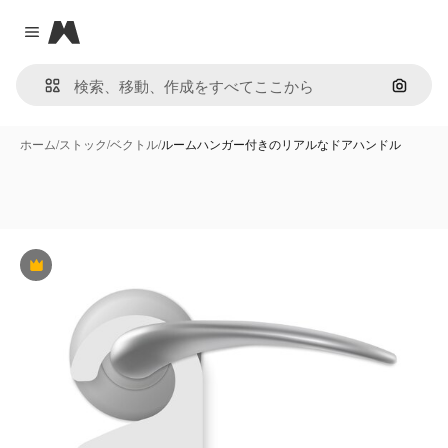
Magnific
Close menu
画像で
ホーム
/
ストック
/
ベクトル
/
ルームハンガー付きのリアルなドアハンドル
Premium