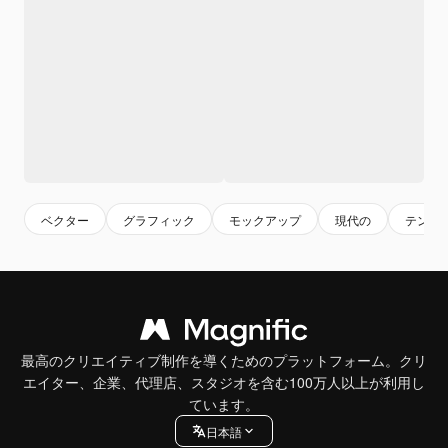
ベクター
グラフィック
モックアップ
現代の
テンプ
最高のクリエイティブ制作を導くためのプラットフォーム。クリ
エイター、企業、代理店、スタジオを含む100万人以上が利用し
ています。
日本語