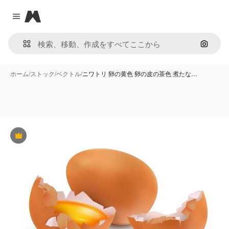
Magnific
Close menu
画像で
ホーム
/
ストック
/
ベクトル
/
ニワトリ 卵の黄色 卵の皮の茶色 煮たな…
Premium