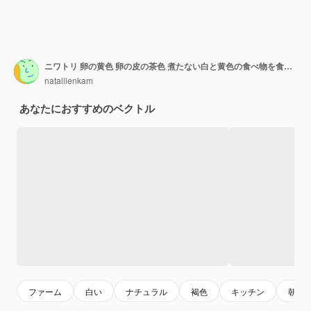
ニワトリ 卵の黄色 卵の皮の茶色 煮たない白と黄色の食べ物を食べる 料理の成分 壊れた赤ちゃんの動物 鳥の 禽類の原産物 正確な3Dの孤立した物体
natalllenkam
あなたにおすすめのベクトル
ファーム
白い
ナチュラル
褐色
キッチン
朝ご