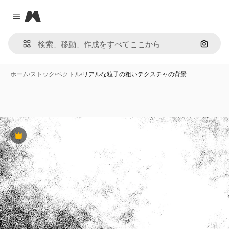
Magnific
Close menu
画像で
ホーム
/
ストック
/
ベクトル
/
リアルな粒子の粗いテクスチャの背景
Premium