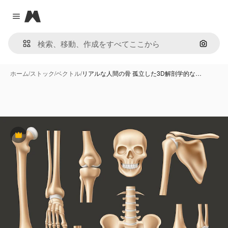
Magnific
Close menu
画像で
ホーム
/
ストック
/
ベクトル
/
リアルな人間の骨 孤立した3D解剖学的な…
Premium