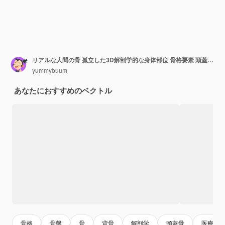
リアルな人間の骨 孤立した3D解剖学的な身体部位 骨格要素 頭蓋骨 フロントビュー 足 手 骨盤 様々な関節 教育医療モデル ウッターベクトルセット
yummybuum
あなたにおすすめのベクトル
骨格
骨盤
骨
背骨
解剖学
頭蓋骨
医療