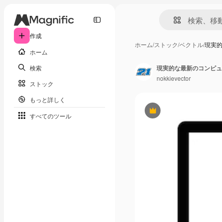
作成
ホーム
/
ストック
/
ベクトル
/
現実
ホーム
検索
現実的な最新のコンピュ
nokkievector
ストック
もっと詳しく
Premium
すべてのツール