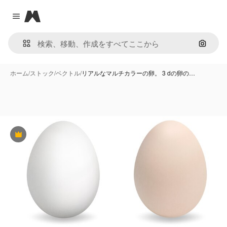
Magnific
Close menu
画像で
ホーム
/
ストック
/
ベクトル
/
リアルなマルチカラーの卵。 3 dの卵の…
Premium