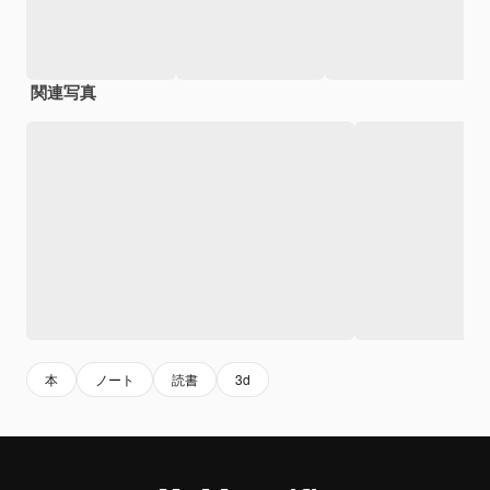
関連写真
本
ノート
読書
3d