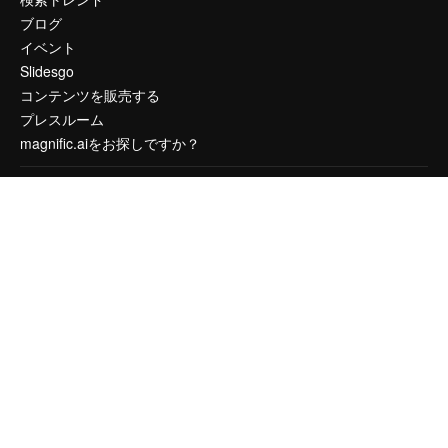
ブログ
イベント
Slidesgo
コンテンツを販売する
プレスルーム
magnific.aiをお探しですか？
お問い合わせ
顧客サポート
Instagram
YouTube
LinkedIn
TikTok
Discord
X
Reddit