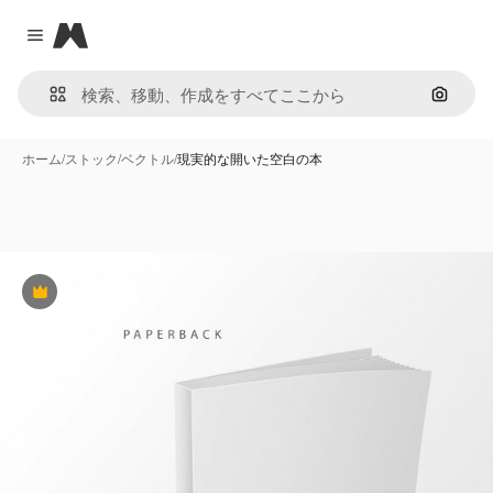
Magnific
Close menu
画像で
ホーム
/
ストック
/
ベクトル
/
現実的な開いた空白の本
Premium