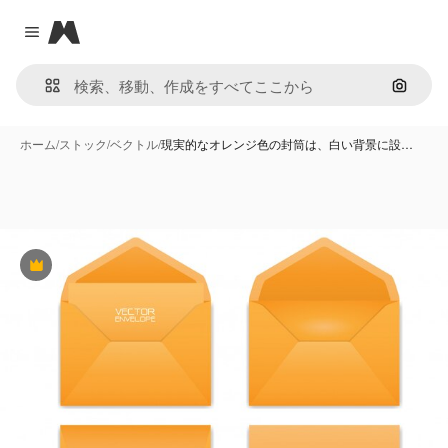
Magnific
Close menu
画像で
ホーム
/
ストック
/
ベクトル
/
現実的なオレンジ色の封筒は、白い背景に設…
Premium