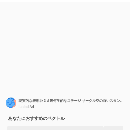
現実的な表彰台 3 d 幾何学的なステージ サークル空の白いスタンド ショールーム モックアップ プレゼンテーションまたは勝者表彰台 ステップ正確なベクトルを設定した台座
LadadiArt
あなたにおすすめのベクトル