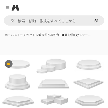
Magnific
Close menu
画像で
ホーム
/
ストック
/
ベクトル
/
現実的な表彰台 3 d 幾何学的なステー…
Premium