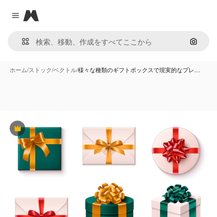
Magnific
Close menu
画像で
ホーム
/
ストック
/
ベクトル
/
様々な種類のギフトボックスで現実的なプレ…
Premium