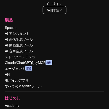
ています。
日本語
製品
Spaces
AI アシスタント
AI 画像生成ツール
AI 動画生成ツール
AI 音声合成ツール
ストックコンテンツ
Claude/ChatGPT向けMCP
新規
エージェント
新規
API
モバイルアプリ
すべてのMagnificツール
はじめに
Academy