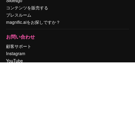
Slidesgo
コンテンツを販売する
プレスルーム
magnific.aiをお探しですか？
お問い合わせ
顧客サポート
Instagram
YouTube
LinkedIn
TikTok
Discord
X
Reddit
Copyright © 2010-
2026
Freepik Company S.L.U.
無断複写・転載を禁じま
す
.