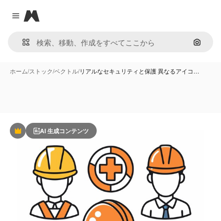
Magnific
Close menu
画像で
ホーム
/
ストック
/
ベクトル
/
リアルなセキュリティと保護 異なるアイコ…
AI 生成コンテンツ
Premium