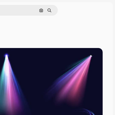
画像で検索
検索