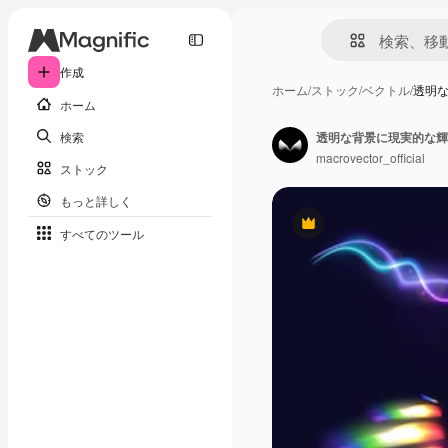
作成
ホーム
/
ストック
/
ベクトル
/
透明
ホーム
検索
透明な背景に現実的な輝
macrovector_official
ストック
もっと詳しく
Premium
すべてのツール