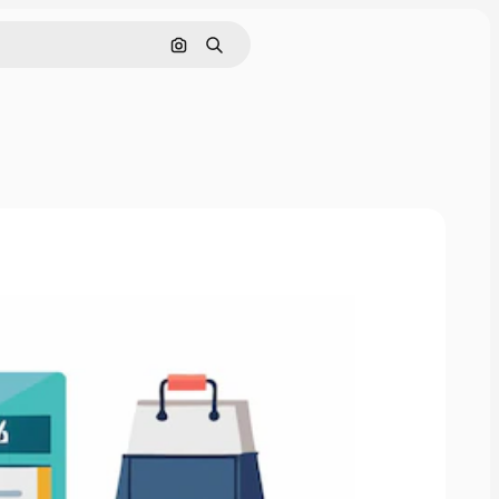
画像で検索
検索