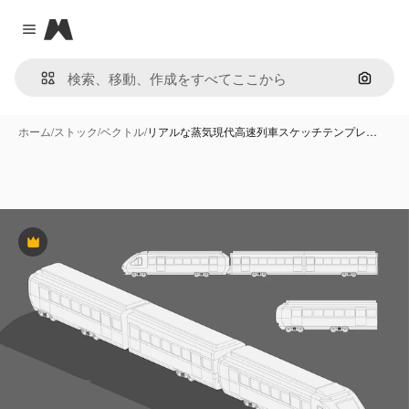
Magnific
Close menu
画像で
ホーム
/
ストック
/
ベクトル
/
リアルな蒸気現代高速列車スケッチテンプレ…
Premium