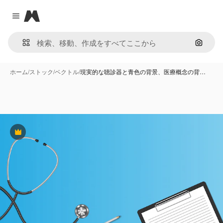
Magnific
Close menu
画像で
ホーム
/
ストック
/
ベクトル
/
現実的な聴診器と青色の背景、医療概念の背…
Premium