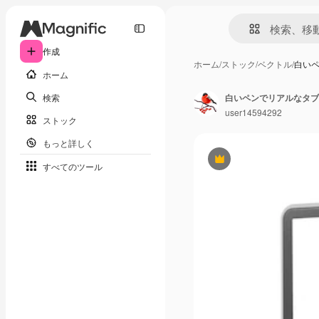
作成
ホーム
/
ストック
/
ベクトル
/
白い
ホーム
検索
白いペンでリアルなタブ
user14594292
ストック
もっと詳しく
Premium
すべてのツール