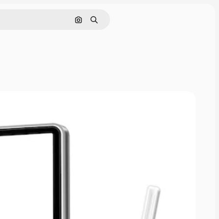
画像で検索
検索