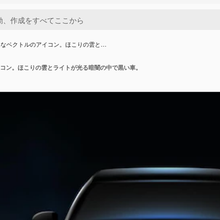
的なベクトルのアイコン。ほこりの雲と…
コン。ほこりの雲とライトが光る暗闇の中で黒い車。