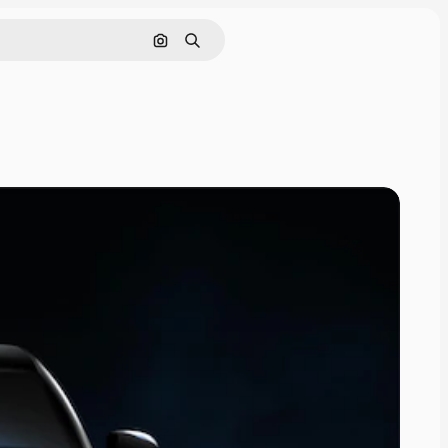
画像で検索
検索