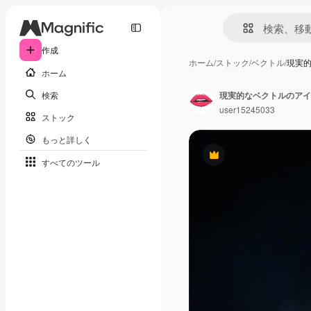
作成
ホーム
/
ストック
/
ベクトル
/
現実
ホーム
検索
現実的なベクトルのアイ
user15245033
ストック
もっと詳しく
Premium
すべてのツール