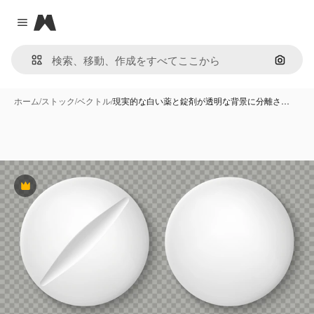
Magnific
Close menu
画像で
ホーム
/
ストック
/
ベクトル
/
現実的な白い薬と錠剤が透明な背景に分離さ…
Premium