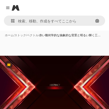
Magnific
Close menu
画像で
ホーム
/
ストック
/
ベクトル
/
赤い幾何学的な抽象的な背景と明るい輝く三…
Premium