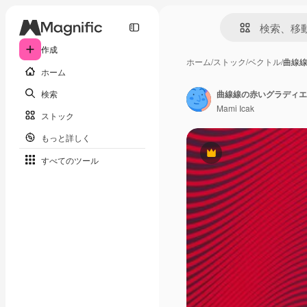
作成
ホーム
/
ストック
/
ベクトル
/
曲線
ホーム
検索
曲線線の赤いグラディエ
Mami Icak
ストック
もっと詳しく
Premium
すべてのツール